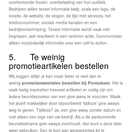
voorkomende fouten: overbelasting van hun publiek.
Bedrijven willen teveel informatie kwijt, zoals een logo, de
locatie, de website, de slogan, de lijst met services, het
telefoonnummer, sociale media kanalen en een
bedrijfsomschrijving. Teveel informatie wordt vaak niet
begrepen, wat resulteert in een verloren actie. Communiceer
alleen noodzakelijk informatie voor een call-to-action.
5. Te weinig
promotieartikelen bestellen
Wij zeggen altijd: je kan maar beter te veel dan te
weinig
promotiematerialen bestellen bij Promoboer
. Het is
vaak lastig inschatten hoeveel artikelen er nodig zijn om
iedere beursbezoeker van een give-away te voorzien. Maak
het jezelf makkelijker door bijvoorbeeld ‘tijdloze’ give-aways
weg te geven. Tijdloos? Ja, een give-away zonder datum en
met alleen een logo van uw bedrijf. Als u de aankomende
beursdeelname give-aways overhoudt, dan kunt u deze later
weer gebruiken. Een te kort aan weggevertjes bij je