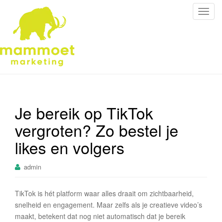
S
c
h
a
k
e
l
n
a
Je bereik op TikTok
v
vergroten? Zo bestel je
i
g
likes en volgers
a
t
admin
i
e
TikTok is hét platform waar alles draait om zichtbaarheid,
snelheid en engagement. Maar zelfs als je creatieve video’s
maakt, betekent dat nog niet automatisch dat je bereik